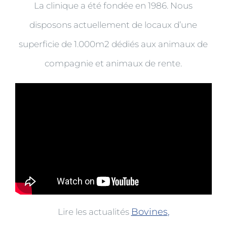
La clinique a été fondée en 1986. Nous
disposons actuellement de locaux d’une
superficie de 1.000m2 dédiés aux animaux de
compagnie et animaux de rente.
Bovine
s
,
Lire les actualités