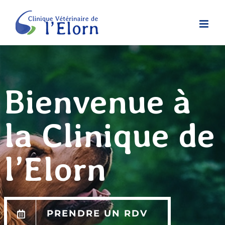
Passer
au
contenu
Bienvenue
à
la
Clinique
de
l’Elorn
PRENDRE UN RDV